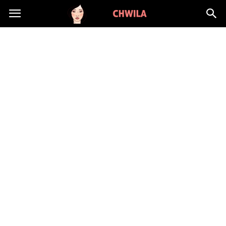
LadyChwila.pl