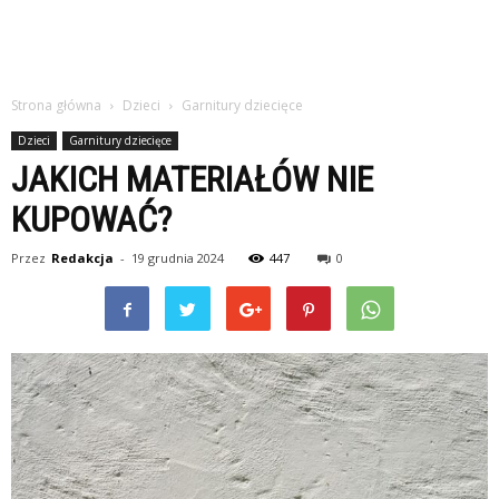
Strona główna
Dzieci
Garnitury dziecięce
Dzieci
Garnitury dziecięce
JAKICH MATERIAŁÓW NIE
KUPOWAĆ?
Przez
Redakcja
-
19 grudnia 2024
447
0