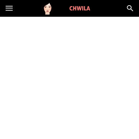
LadyChwila.pl