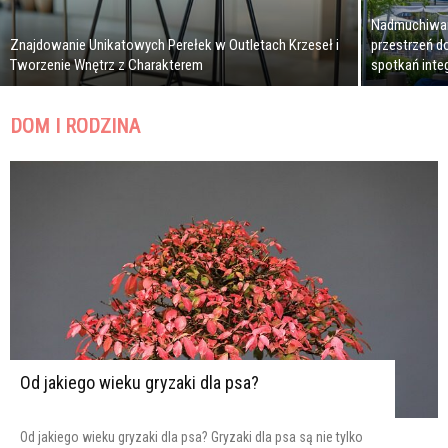
Nadmuchiwan
Znajdowanie Unikatowych Perełek w Outletach Krzeseł i
przestrzeń d
Tworzenie Wnętrz z Charakterem
spotkań inte
DOM I RODZINA
Od jakiego wieku gryzaki dla psa?
Od jakiego wieku gryzaki dla psa? Gryzaki dla psa są nie tylko