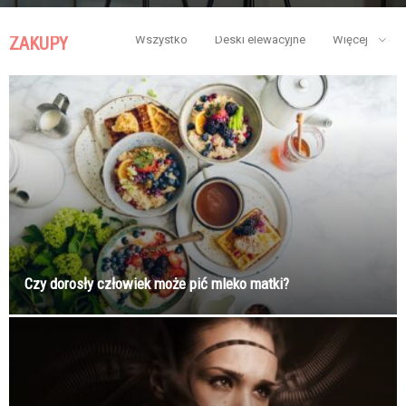
ZAKUPY
Wszystko
Deski elewacyjne
Więcej
Czy dorosły człowiek może pić mleko matki?