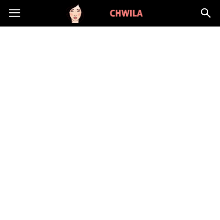
LadyChwila.pl