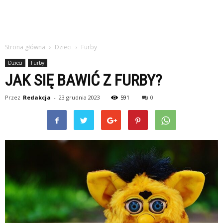
Strona główna
Dzieci
Furby
Dzieci
Furby
JAK SIĘ BAWIĆ Z FURBY?
Przez
Redakcja
-
23 grudnia 2023
591
0