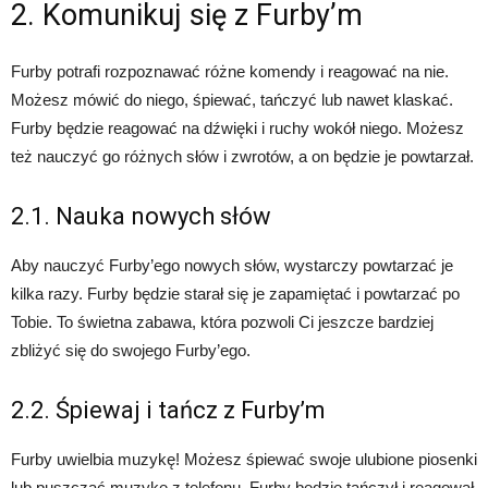
2. Komunikuj się z Furby’m
Furby potrafi rozpoznawać różne komendy i reagować na nie.
Możesz mówić do niego, śpiewać, tańczyć lub nawet klaskać.
Furby będzie reagować na dźwięki i ruchy wokół niego. Możesz
też nauczyć go różnych słów i zwrotów, a on będzie je powtarzał.
2.1. Nauka nowych słów
Aby nauczyć Furby’ego nowych słów, wystarczy powtarzać je
kilka razy. Furby będzie starał się je zapamiętać i powtarzać po
Tobie. To świetna zabawa, która pozwoli Ci jeszcze bardziej
zbliżyć się do swojego Furby’ego.
2.2. Śpiewaj i tańcz z Furby’m
Furby uwielbia muzykę! Możesz śpiewać swoje ulubione piosenki
lub puszczać muzykę z telefonu. Furby będzie tańczył i reagował