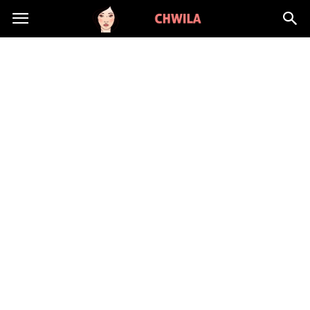
LadyChwila.pl