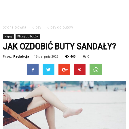
Strona główna
Klipsy
Klipsy do butów
Klipsy
Klipsy do butów
JAK OZDOBIĆ BUTY SANDAŁY?
Przez
Redakcja
-
16 sierpnia 2023
465
0