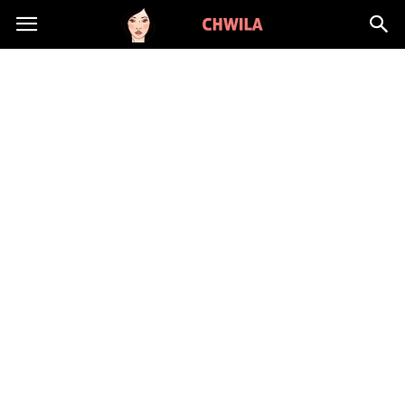
LadyChwila.pl