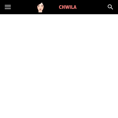
LadyChwila.pl