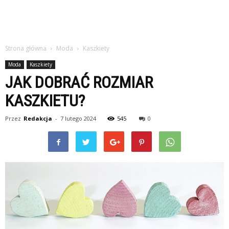
Strona główna
Moda
Kaszkiety
Moda
Kaszkiety
JAK DOBRAĆ ROZMIAR
KASZKIETU?
Przez
Redakcja
-
7 lutego 2024
545
0