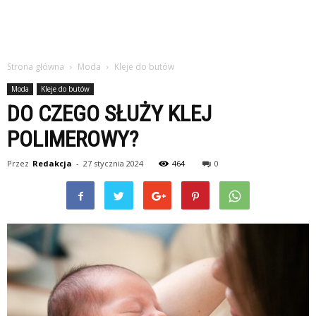
Strona główna
Moda
Kleje do butów
Moda
Kleje do butów
DO CZEGO SŁUŻY KLEJ
POLIMEROWY?
Przez
Redakcja
-
27 stycznia 2024
464
0