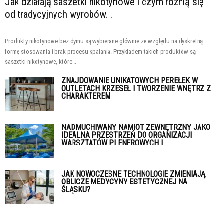
Jak działają saszetki nikotynowe i czym różnią się
od tradycyjnych wyrobów...
Produkty nikotynowe bez dymu są wybierane głównie ze względu na dyskretną
formę stosowania i brak procesu spalania. Przykładem takich produktów są
saszetki nikotynowe, które...
ZNAJDOWANIE UNIKATOWYCH PEREŁEK W
OUTLETACH KRZESEŁ I TWORZENIE WNĘTRZ Z
CHARAKTEREM
NADMUCHIWANY NAMIOT ZEWNĘTRZNY JAKO
IDEALNA PRZESTRZEŃ DO ORGANIZACJI
WARSZTATÓW PLENEROWYCH I...
JAK NOWOCZESNE TECHNOLOGIE ZMIENIAJĄ
OBLICZE MEDYCYNY ESTETYCZNEJ NA
ŚLĄSKU?