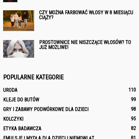
CZY MOŻNA FARBOWAĆ WŁOSY W 8 MIESIĄCU
CIĄŻY?
PROSTOWNICE NIE NISZCZĄCE WŁOSÓW? TO
JUŻ MOŻLIWE!
POPULARNE KATEGORIE
110
URODA
99
KLEJE DO BUTÓW
98
GRY I ZABAWY PODWÓRKOWE DLA DZIECI
95
KOLCZYKI
82
ETYKA BADAWCZA
81
EMULSJE I MYDŁA DLA DZIECI I NIEMOWLĄT