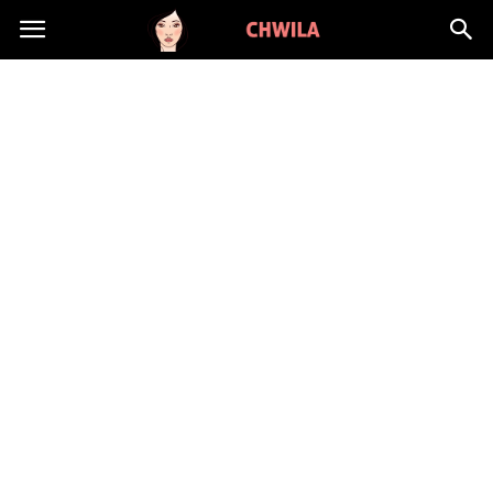
LadyChwila.pl