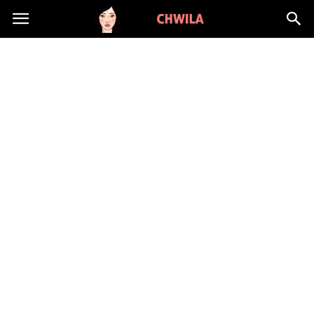
LadyChwila.pl