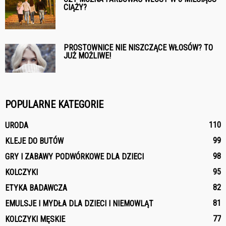
CIĄŻY?
PROSTOWNICE NIE NISZCZĄCE WŁOSÓW? TO
JUŻ MOŻLIWE!
POPULARNE KATEGORIE
110
URODA
99
KLEJE DO BUTÓW
98
GRY I ZABAWY PODWÓRKOWE DLA DZIECI
95
KOLCZYKI
82
ETYKA BADAWCZA
81
EMULSJE I MYDŁA DLA DZIECI I NIEMOWLĄT
77
KOLCZYKI MĘSKIE