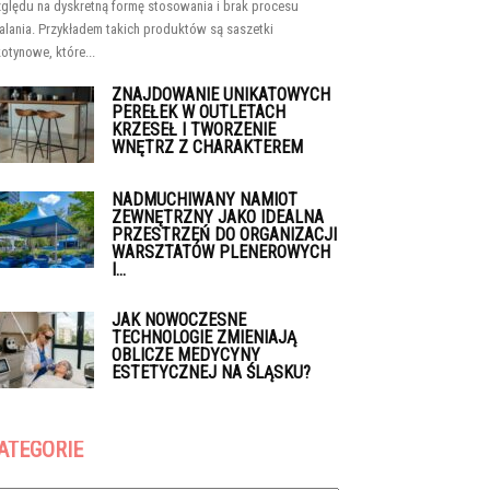
ględu na dyskretną formę stosowania i brak procesu
alania. Przykładem takich produktów są saszetki
kotynowe, które...
ZNAJDOWANIE UNIKATOWYCH
PEREŁEK W OUTLETACH
KRZESEŁ I TWORZENIE
WNĘTRZ Z CHARAKTEREM
NADMUCHIWANY NAMIOT
ZEWNĘTRZNY JAKO IDEALNA
PRZESTRZEŃ DO ORGANIZACJI
WARSZTATÓW PLENEROWYCH
I...
JAK NOWOCZESNE
TECHNOLOGIE ZMIENIAJĄ
OBLICZE MEDYCYNY
ESTETYCZNEJ NA ŚLĄSKU?
ATEGORIE
tegorie