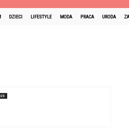
wila.pl
M
DZIECI
LIFESTYLE
MODA
PRACA
URODA
Z
RZE