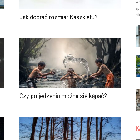
wz
sp
ni
Jak dobrać rozmiar Kaszkietu?
Czy po jedzeniu można się kąpać?
K
Ka