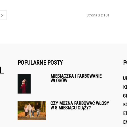
Strona 3 z 101
POPULARNE POSTY
P
MIESIĄCZKA I FARBOWANIE
U
WŁOSÓW
K
G
CZY MOŻNA FARBOWAĆ WŁOSY
K
W 8 MIESIĄCU CIĄŻY?
E
E