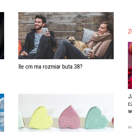
Z
Ile cm ma rozmiar buta 38?
J
c
w
Pr