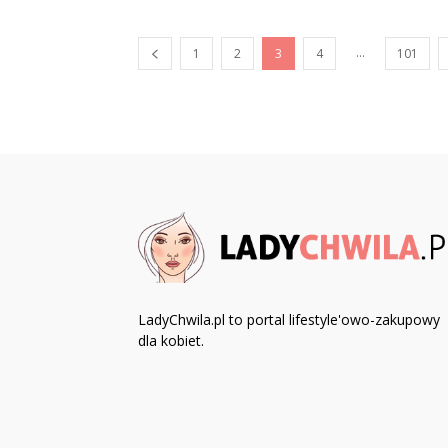
...
1
2
3
4
101
LadyChwila.pl to portal lifestyle'owo-zakupowy
dla kobiet.